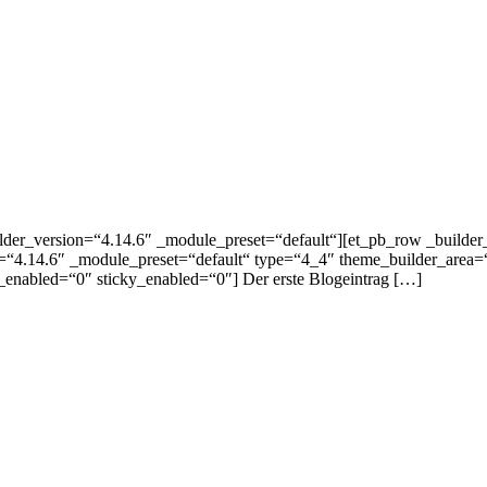
ilder_version=“4.14.6″ _module_preset=“default“][et_pb_row _builde
=“4.14.6″ _module_preset=“default“ type=“4_4″ theme_builder_area=“
_enabled=“0″ sticky_enabled=“0″] Der erste Blogeintrag […]