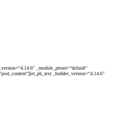
r_version=“4.14.6″ _module_preset=“default“
post_content“][et_pb_text _builder_version=“4.14.6″